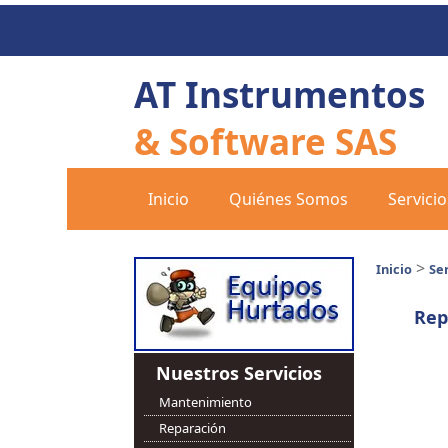
AT Instrumentos
& Software SAS
Inicio
Quiénes Somos
Servicio
>
Inicio
Ser
Rep
Nuestros Servicios
Mantenimiento
Reparación