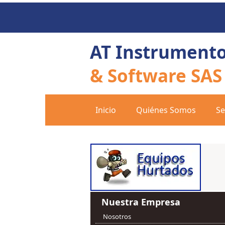
AT Instrument
& Software SAS
Inicio
Quiénes Somos
Se
Nuestra Empresa
Nosotros