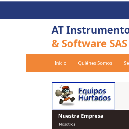
AT Instrument
& Software SAS
Inicio
Quiénes Somos
Se
Nuestra Empresa
Nosotros